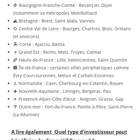
🍇 Bourgogne-Franche-Comté : Besançon, Dijon
(notamment sa métropole), Montbéliard
🌊 Bretagne : Brest, Saint-Malo, Vannes
🌻 Centre-Val de Loire : Bourges, Chartres, Blois, Orléans
(et environs)
🏝 Corse : Ajaccio, Bastia
🍷 Grand Est : Reims, Metz, Troyes, Colmar
🌾 Hauts-de-France : Lille, Valenciennes, Saint-Quentin
🏢 Île-de-France : certaines villes périphériques comme
Évry-Courcouronnes, Melun et Corbeil-Essonnes
⚓ Normandie : Caen, Cherbourg-en-Cotentin, Rouen
🍀 Nouvelle-Aquitaine : Limoges, Bergerac, Pau
☀ Provence-Alpes-Côte d’Azur : Avignon, Grasse, Gap
🌴 Outre-mer : Fort-de-France, Pointe-à-Pitre, Saint-Pierre
(La Réunion)
A lire également
Quel type d'investisseur peut