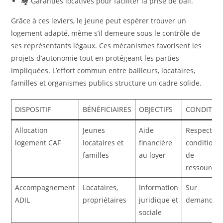
🏘️ Garanties locatives pour faciliter la prise de bail.
Grâce à ces leviers, le jeune peut espérer trouver un
logement adapté, même s’il demeure sous le contrôle de
ses représentants légaux. Ces mécanismes favorisent les
projets d’autonomie tout en protégeant les parties
impliquées. L’effort commun entre bailleurs, locataires,
familles et organismes publics structure un cadre solide.
DISPOSITIF
BÉNÉFICIAIRES
OBJECTIFS
CONDITIO
Allocation
Jeunes
Aide
Respect de
logement CAF
locataires et
financière
conditions
familles
au loyer
de
ressources
Accompagnement
Locataires,
Information
Sur
ADIL
propriétaires
juridique et
demande
sociale