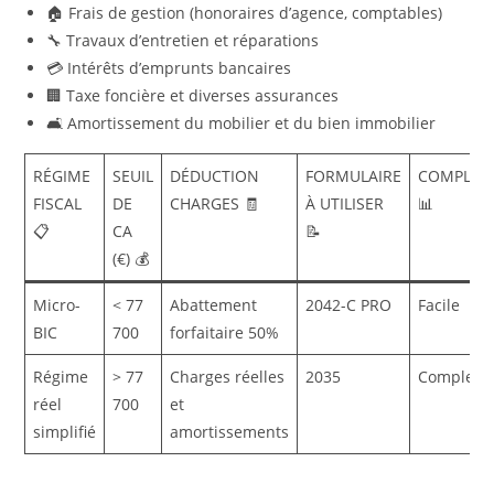
🏠 Frais de gestion (honoraires d’agence, comptables)
🔧 Travaux d’entretien et réparations
💳 Intérêts d’emprunts bancaires
🏢 Taxe foncière et diverses assurances
🛋️ Amortissement du mobilier et du bien immobilier
RÉGIME
SEUIL
DÉDUCTION
FORMULAIRE
COMPLEXI
FISCAL
DE
CHARGES 🧾
À UTILISER
📊
📋
CA
📝
(€) 💰
Micro-
< 77
Abattement
2042-C PRO
Facile
BIC
700
forfaitaire 50%
Régime
> 77
Charges réelles
2035
Complexe
réel
700
et
simplifié
amortissements