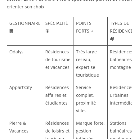
orienter son choix.
GESTIONNAIRE
SPÉCIALITÉ
POINTS
TYPES DE
🏢
🎯
FORTS ⭐
RÉSIDENCES
🏘️
Odalys
Résidences
Très large
Résidences
de tourisme
réseau,
balnéaires et
et vacances
expertise
montagne
touristique
Appart’City
Résidences
Service
Résidences
affaires et
complet,
urbaines
étudiantes
proximité
intermédiaire
villes
Pierre &
Résidences
Marque forte,
Stations
Vacances
de loisirs et
gestion
balnéaires et
tourisme
intégrée
montagne