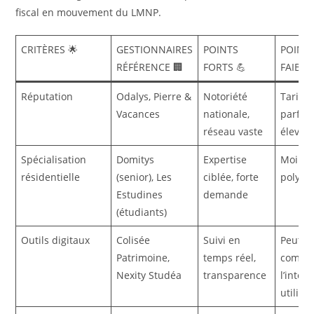
fiscal en mouvement du LMNP.
CRITÈRES 🌟
GESTIONNAIRES
POINTS
POINT
RÉFÉRENCE 🏢
FORTS 💪
FAIBLE
Réputation
Odalys, Pierre &
Notoriété
Tarifs
Vacances
nationale,
parfois
réseau vaste
élevés
Spécialisation
Domitys
Expertise
Moins
résidentielle
(senior), Les
ciblée, forte
polyva
Estudines
demande
(étudiants)
Outils digitaux
Colisée
Suivi en
Peut
Patrimoine,
temps réel,
comple
Nexity Studéa
transparence
l’inter
utilisa