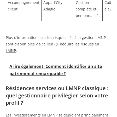
Accompagnement
Appart’City,
Gestion
Coût p
client
Adagio
complète et
élevé
personnalisée
Plus d’informations sur les risques liés à la gestion LMNP
sont disponibles via ce lien 👉
Réduire les risques en
LMNP
.
A lire également
Comment identifier un site
patrimonial remarquable ?
Résidences services ou LMNP classique :
quel gestionnaire privilégier selon votre
profil ?
Les investissements en LMNP se déploient principalement