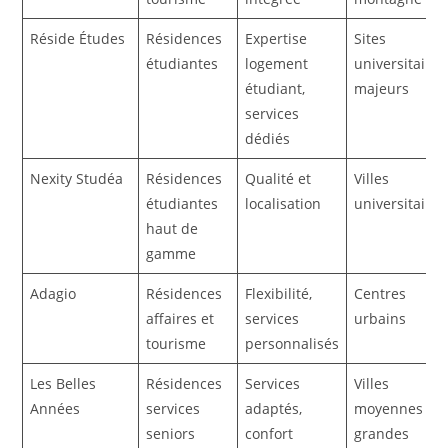
Réside Études
Résidences
Expertise
Sites
étudiantes
logement
universitaires
étudiant,
majeurs
services
dédiés
Nexity Studéa
Résidences
Qualité et
Villes
étudiantes
localisation
universitaires
haut de
gamme
Adagio
Résidences
Flexibilité,
Centres
affaires et
services
urbains
tourisme
personnalisés
Les Belles
Résidences
Services
Villes
Années
services
adaptés,
moyennes et
seniors
confort
grandes