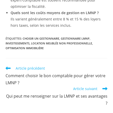
expert-comptable est souvent recommandée pour
optimiser la fiscalité.
Quels sont les coûts moyens de gestion en LMNP ?
Ils varient généralement entre 8 % et 15 % des loyers
hors taxes, selon les services inclus.
ÉTIQUETTES
:
CHOISIR UN GESTIONNAIRE
,
GESTIONNAIRE LMNP
,
INVESTISSEMENTS
,
LOCATION MEUBLÉE NON PROFESSIONNELLE
,
OPTIMISATION IMMOBILIÈRE
Read
Article précédent
more
Comment choisir le bon comptable pour gérer votre
articles
LMNP ?
Article suivant
Qui peut me renseigner sur la LMNP et ses avantages
?