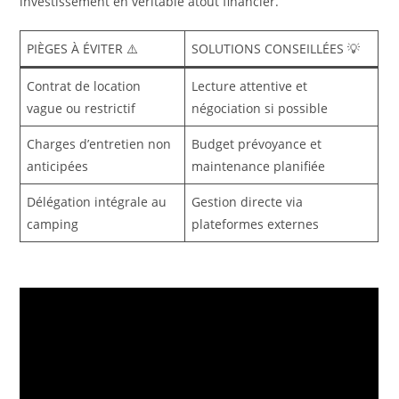
investissement en véritable atout financier.
PIÈGES À ÉVITER ⚠️
SOLUTIONS CONSEILLÉES 💡
Contrat de location
Lecture attentive et
vague ou restrictif
négociation si possible
Charges d’entretien non
Budget prévoyance et
anticipées
maintenance planifiée
Délégation intégrale au
Gestion directe via
camping
plateformes externes