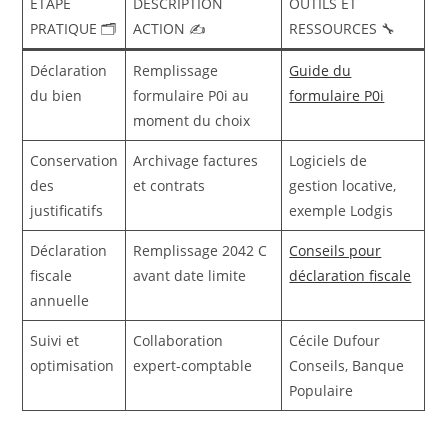
ÉTAPE
DESCRIPTION
OUTILS ET
PRATIQUE 🗂️
ACTION ✍️
RESSOURCES 🔧
Déclaration
Remplissage
Guide du
du bien
formulaire P0i au
formulaire P0i
moment du choix
Conservation
Archivage factures
Logiciels de
des
et contrats
gestion locative,
justificatifs
exemple Lodgis
Déclaration
Remplissage 2042 C
Conseils pour
fiscale
avant date limite
déclaration fiscale
annuelle
Suivi et
Collaboration
Cécile Dufour
optimisation
expert-comptable
Conseils, Banque
Populaire