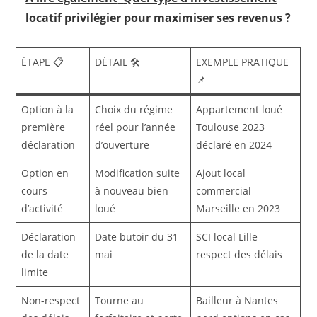
locatif privilégier pour maximiser ses revenus ?
ÉTAPE 📋
DÉTAIL 🛠️
EXEMPLE PRATIQUE
📌
Option à la
Choix du régime
Appartement loué
première
réel pour l’année
Toulouse 2023
déclaration
d’ouverture
déclaré en 2024
Option en
Modification suite
Ajout local
cours
à nouveau bien
commercial
d’activité
loué
Marseille en 2023
Déclaration
Date butoir du 31
SCI local Lille
de la date
mai
respect des délais
limite
Non-respect
Tourne au
Bailleur à Nantes