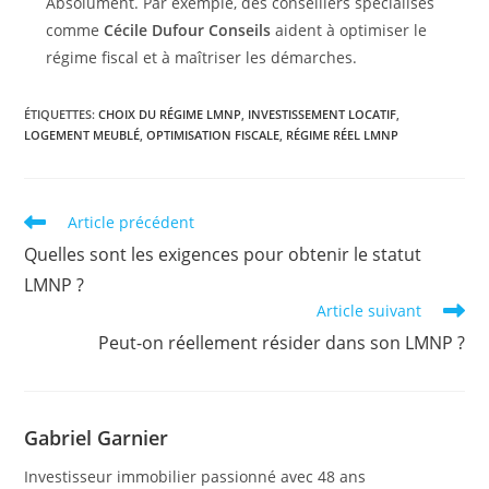
Absolument. Par exemple, des conseillers spécialisés
comme
Cécile Dufour Conseils
aident à optimiser le
régime fiscal et à maîtriser les démarches.
ÉTIQUETTES
:
CHOIX DU RÉGIME LMNP
,
INVESTISSEMENT LOCATIF
,
LOGEMENT MEUBLÉ
,
OPTIMISATION FISCALE
,
RÉGIME RÉEL LMNP
Read
Article précédent
more
Quelles sont les exigences pour obtenir le statut
articles
LMNP ?
Article suivant
Peut-on réellement résider dans son LMNP ?
Gabriel Garnier
Investisseur immobilier passionné avec 48 ans