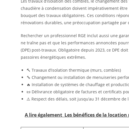
Les travaux d’isolation des combles, le changement des 
chaudière à condensation doivent impérativement être 
bouquet des travaux obligatoires. Ces conditions répon
rénovations durables, une préoccupation partagée pa
Rechercher un professionnel RGE inclut aussi une garant
ne traîne pas et que les performances annoncées pourro
(DPE) post-travaux. Obligatoire depuis 2023, ce DPE doit
passoires énergétiques extrêmes.
🔨 Travaux d’isolation thermique (murs, combles)
🔧 Changement ou installation de menuiseries perf
🔥 Installation de systèmes de chauffage et producti
📜 Délivrance obligatoire de factures et certificats po
⚠️ Respect des délais, soit jusqu’au 31 décembre de 
A lire également
Les bénéfices de la location