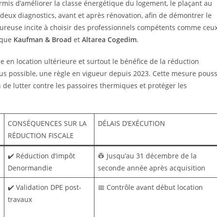
ermis d’améliorer la classe énergétique du logement, le plaçant au
deux diagnostics, avant et après rénovation, afin de démontrer le
oureuse incite à choisir des professionnels compétents comme ceu
s que
Kaufman & Broad
et
Altarea Cogedim
.
 en location ultérieure et surtout le bénéfice de la réduction
 plus possible, une règle en vigueur depuis 2023. Cette mesure pous
n de lutter contre les passoires thermiques et protéger les
CONSÉQUENCES SUR LA
DÉLAIS D’EXÉCUTION
RÉDUCTION FISCALE
s
✔️ Réduction d’impôt
👷 Jusqu’au 31 décembre de la
Denormandie
seconde année après acquisition
✔️ Validation DPE post-
📅 Contrôle avant début location
travaux