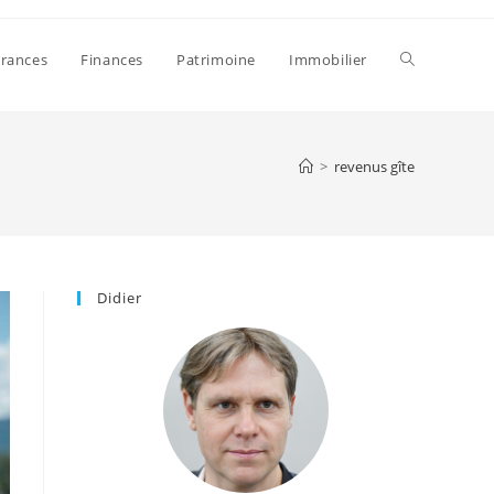
Toggle
rances
Finances
Patrimoine
Immobilier
website
>
revenus gîte
search
Didier