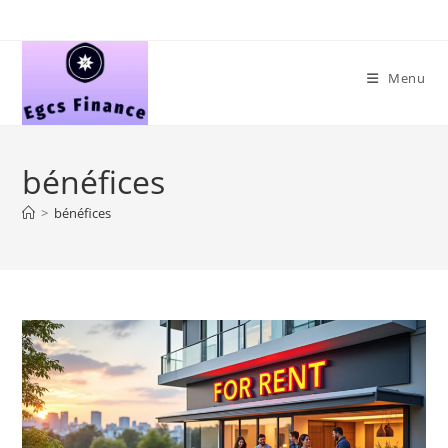
Skip
to
content
Menu
bénéfices
>
bénéfices