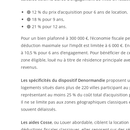
🟢 12 % du prix d’acquisition pour 6 ans de location,
🟢 18 % pour 9 ans,
🟢 21 % pour 12 ans.
Pour un bien plafonné à 300 000 €, l’économie fiscale p
déduction maximale sur l’impôt est limitée à 6 000 €. 
à 10,5 % pour 6 ans d’engagement. Pour bénéficier de ce 
zone éligible, loué nu à titre de résidence principale a
revenus.
Les spécificités du dispositif Denormandie
proposent un
logements situés dans plus de 220 villes participant au 
représentant au moins 25 % du coût total d’acquisition p
Il ne se limite pas aux zones géographiques classiques e
souvent délaissés.
Les aides Cosse
, ou Louer abordable, ciblent la locatio
déductions fiscales classiques, elles reposent sur des r