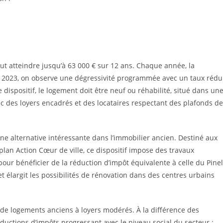
eut atteindre jusqu’à 63 000 € sur 12 ans. Chaque année, la
En 2023, on observe une dégressivité programmée avec un taux rédu
dispositif, le logement doit être neuf ou réhabilité, situé dans un
vec des loyers encadrés et des locataires respectant des plafonds de
e alternative intéressante dans l’immobilier ancien. Destiné aux
plan Action Cœur de ville, ce dispositif impose des travaux
our bénéficier de la réduction d’impôt équivalente à celle du Pinel
t élargit les possibilités de rénovation dans des centres urbains
n de logements anciens à loyers modérés. À la différence des
éductions d’impôts progressant avec le niveau social du secteur :