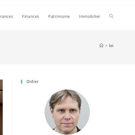
Toggle
rances
Finances
Patrimoine
Immobilier
website
>
loi
search
Didier