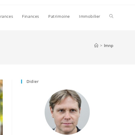
Toggle
rances
Finances
Patrimoine
Immobilier
website
>
lmnp
search
Didier