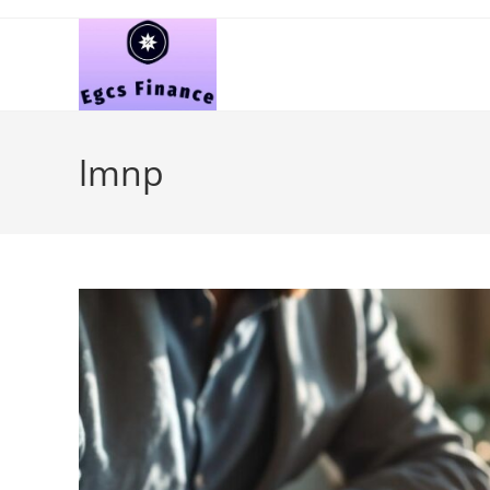
Skip
to
content
lmnp