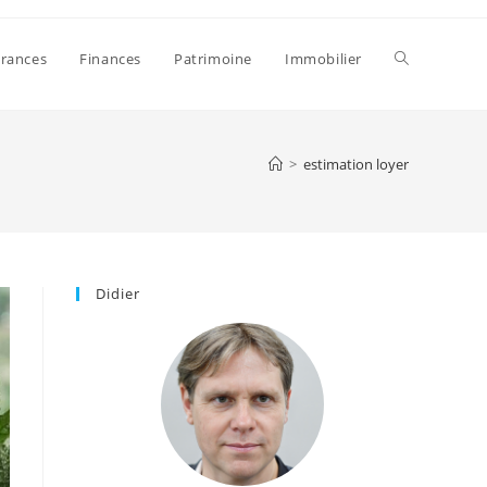
Toggle
rances
Finances
Patrimoine
Immobilier
website
>
estimation loyer
search
Didier