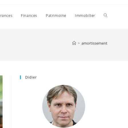
Toggle
rances
Finances
Patrimoine
Immobilier
website
>
amortissement
search
Didier