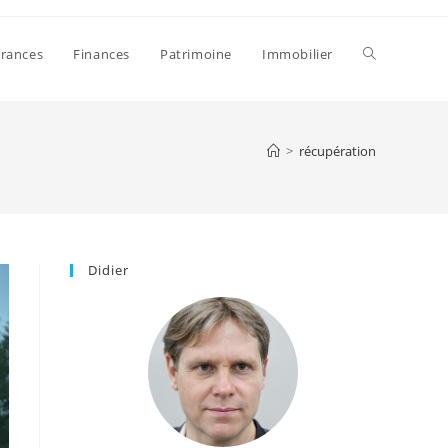
Toggle
rances
Finances
Patrimoine
Immobilier
website
>
récupération
search
Didier