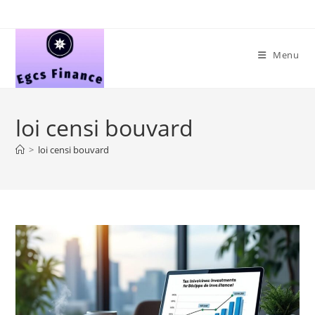
Skip
to
content
Menu
loi censi bouvard
>
loi censi bouvard