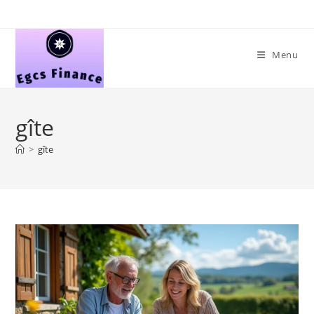
Skip
to
content
Menu
gîte
>
gîte