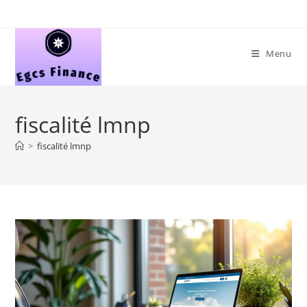
Skip
to
content
Menu
fiscalité lmnp
>
fiscalité lmnp