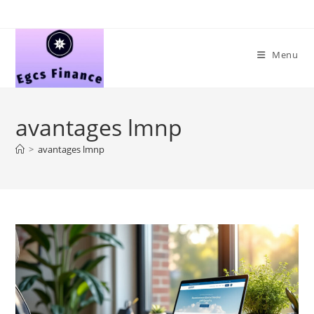
Skip
to
content
Menu
avantages lmnp
>
avantages lmnp